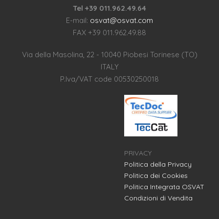
Tel +39 011.962.49.64
E-mail:
osvat@osvat.com
FAX +39 011.962.49.88
Via della Masolina, 22 - 10040 Piobesi Torinese (TO)
ITALY
P.Iva/VAT code 00530250018
PRIVACY
Politica della Privacy
Politica dei Cookies
Politica Integrata OSVAT
Condizioni di Vendita