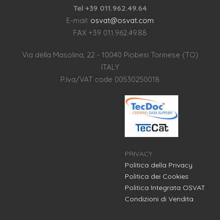
Tel +39 011.962.49.64
E-mail:
osvat@osvat.com
FAX +39 011.962.49.88
Via della Masolina, 22 - 10040 Piobesi Torinese (TO)
ITALY
P.Iva/VAT code 00530250018
PRIVACY
Politica della Privacy
Politica dei Cookies
Politica Integrata OSVAT
Condizioni di Vendita