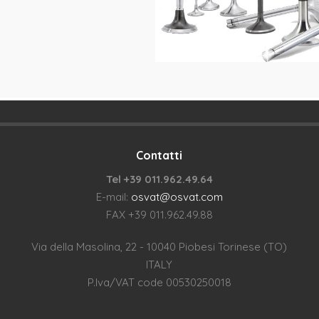
Contatti
Tel +39 011.962.49.64
E-mail:
osvat@osvat.com
FAX +39 011.962.49.88
Via della Masolina, 22 - 10040 Piobesi Torinese (TO)
ITALY
P.Iva/VAT code 00530250018