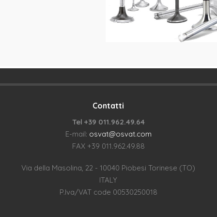
Contatti
Tel +39 011.962.49.64
E-mail:
osvat@osvat.com
FAX +39 011.962.49.88
Via della Masolina, 22 - 10040 Piobesi Torinese (TO)
ITALY
P.Iva/VAT code 00530250018