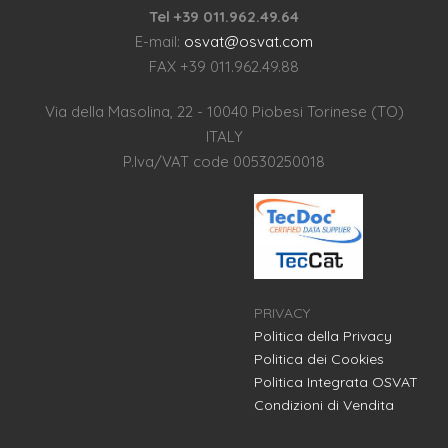
Tel +39 011.962.49.64
E-mail:
osvat@osvat.com
FAX +39 011.962.49.88
Via della Masolina, 22 - 10040 Piobesi Torinese (TO)
ITALY
P.Iva/VAT code 00530250018
PRIVACY
Politica della Privacy
Politica dei Cookies
Politica Integrata OSVAT
Condizioni di Vendita