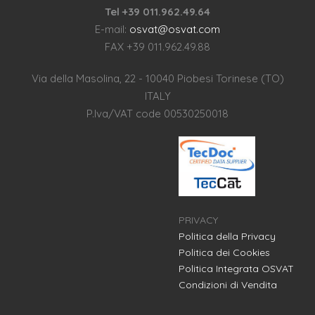
Tel +39 011.962.49.64
E-mail:
osvat@osvat.com
FAX +39 011.962.49.88
Via della Masolina, 22 - 10040 Piobesi Torinese (TO)
ITALY
P.Iva/VAT code 00530250018
PRIVACY
Politica della Privacy
Politica dei Cookies
Politica Integrata OSVAT
Condizioni di Vendita